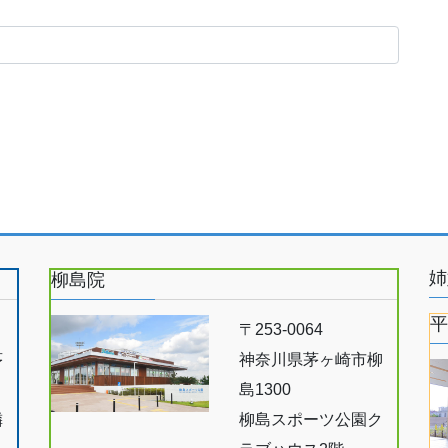
姉
柳島院
平
〒253-0064
茅
神奈川県茅ヶ崎市柳
島1300
隣
柳島スポーツ公園ク