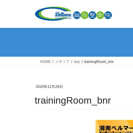
コ
ナ
ン
ビ
テ
ゲ
ン
ー
ツ
シ
へ
ョ
ス
ン
キ
に
ッ
移
HOME
メディア
/top
trainingRoom_bnr
プ
動
2020年12月28日
trainingRoom_bnr