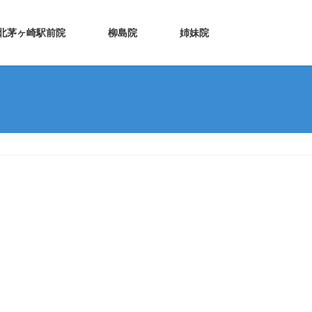
北茅ヶ崎駅前院
柳島院
姉妹院
平塚院
辻堂院