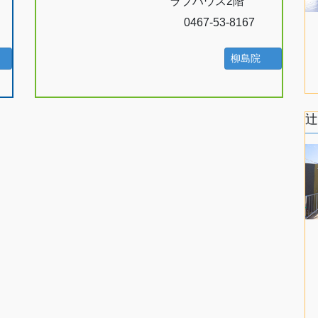
ラブハウス2階
0467-53-8167
柳島院
辻