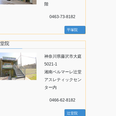
階
0463-73-8182
平塚院
堂院
神奈川県藤沢市大庭
5021-1
湘南ベルマーレ辻堂
アスレティックセン
ター内
0466-62-8182
辻堂院